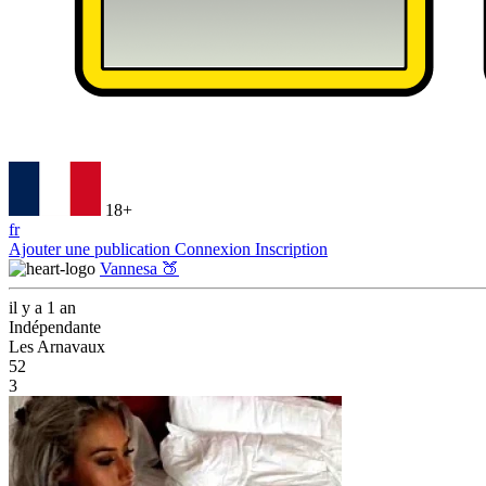
18+
fr
Ajouter une publication
Connexion
Inscription
Vannesa 🍑
il y a 1 an
Indépendante
Les Arnavaux
52
3