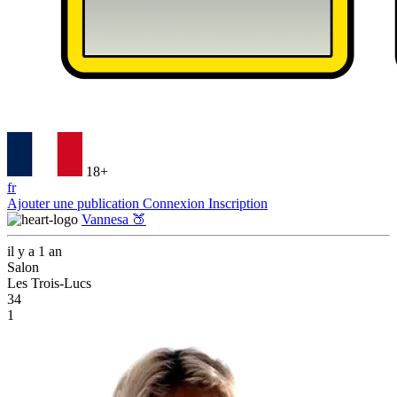
18+
fr
Ajouter une publication
Connexion
Inscription
Vannesa 🍑
il y a 1 an
Salon
Les Trois-Lucs
34
1