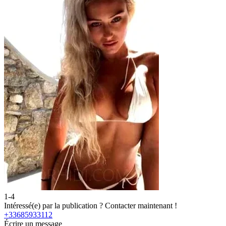
1-4
2
Intéressé(e) par la publication ?
Contacter maintenant !
I
+33685933112
+
Écrire un message
É