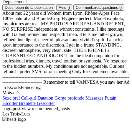
Déplacement
Description de la publication
Avis
(
)
Commentaires/questions
(
)
About me: 22 years old Women from Lyon, Rhône-Alpes Face
100% natural and Blonde.Corp.Hygiene perfect. Model ex photo,
my pictures are real. MY PHOTOS ARE REAL AND RECENT,
NO SURPRISE Independent, without constraints, I like meetings
with Gallant, refined and respectful men. It tells me rather grown,
refined, intelligent, cheerful, pleasant and vivid d´esprit. I attach a
great importance to the discretion. I get in a frame STANDING,
discreet, atmosphere, very clean, safe. THE HIGIENE IS
GUARANTEED AND RIGOR! I am the ideal companion for
professional trips, dinners, travel tourism or symposia. No response
to the hidden numbers. My conditions are not negotiable. Curious
refrain! I prefer SMS for our meeting Only for Gentlemen available.
--------------------------------------------------------------------------------------
--------------------------- Remember to tell VANNESA you saw her Ad
in EscortsFrance.org
Mots-clés
Sexe oral
Call-girl
Datation
Gorge profonde
Massages
Putain
Escorter
Branlette
Gescorter
page-post-view.recommended_posts
Les Trois-Lucs