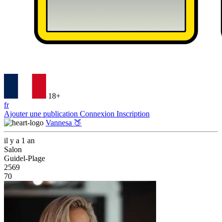
18+
fr
Ajouter une publication
Connexion
Inscription
Vannesa 🍑
il y a 1 an
Salon
Guidel-Plage
2569
70