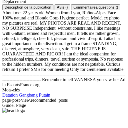
Déplacement
Description de la publication
Avis
(
)
Commentaires/questions
(
)
About me: 22 years old Women from Lyon, Rhône-Alpes Face
100% natural and Blonde.Corp.Hygiene perfect. Model ex photo,
my pictures are real. MY PHOTOS ARE REAL AND RECENT,
NO SURPRISE Independent, without constraints, I like meetings
with Gallant, refined and respectful men. It tells me rather grown,
refined, intelligent, cheerful, pleasant and vivid d´esprit. I attach a
great importance to the discretion. I get in a frame STANDING,
discreet, atmosphere, very clean, safe. THE HIGIENE IS
GUARANTEED AND RIGOR! I am the ideal companion for
professional trips, dinners, travel tourism or symposia. No response
to the hidden numbers. My conditions are not negotiable. Curious
refrain! I prefer SMS for our meeting Only for Gentlemen available.
--------------------------------------------------------------------------------------
--------------------------- Remember to tell VANNESA you saw her Ad
in EscortsFrance.org
Mots-clés
Datation
Gangbang
Putain
page-post-view.recommended_posts
Guidel-Plage