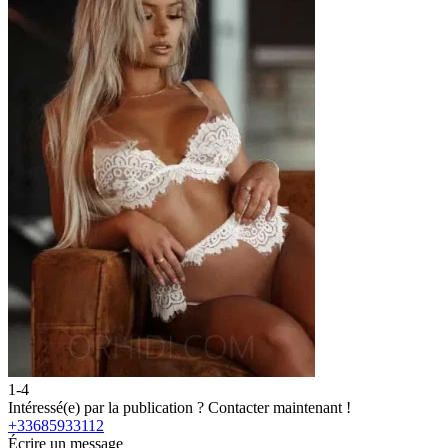
1-4
Intéressé(e) par la publication ?
Contacter maintenant !
+33685933112
Écrire un message