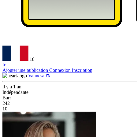
18+
fr
Ajouter une publication
Connexion
Inscription
Vannesa 🍑
il y a 1 an
Indépendante
Barr
242
10