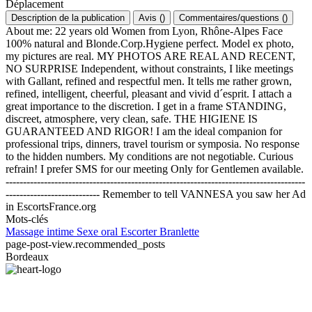
Déplacement
Description de la publication
Avis
(
)
Commentaires/questions
(
)
About me: 22 years old Women from Lyon, Rhône-Alpes Face
100% natural and Blonde.Corp.Hygiene perfect. Model ex photo,
my pictures are real. MY PHOTOS ARE REAL AND RECENT,
NO SURPRISE Independent, without constraints, I like meetings
with Gallant, refined and respectful men. It tells me rather grown,
refined, intelligent, cheerful, pleasant and vivid d´esprit. I attach a
great importance to the discretion. I get in a frame STANDING,
discreet, atmosphere, very clean, safe. THE HIGIENE IS
GUARANTEED AND RIGOR! I am the ideal companion for
professional trips, dinners, travel tourism or symposia. No response
to the hidden numbers. My conditions are not negotiable. Curious
refrain! I prefer SMS for our meeting Only for Gentlemen available.
--------------------------------------------------------------------------------------
--------------------------- Remember to tell VANNESA you saw her Ad
in EscortsFrance.org
Mots-clés
Massage intime
Sexe oral
Escorter
Branlette
page-post-view.recommended_posts
Bordeaux