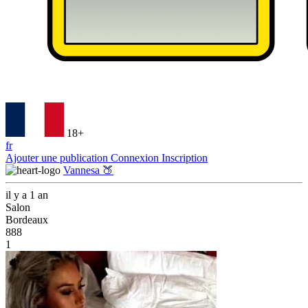
18+
fr
Ajouter une publication
Connexion
Inscription
Vannesa 🍑
il y a 1 an
Salon
Bordeaux
888
1