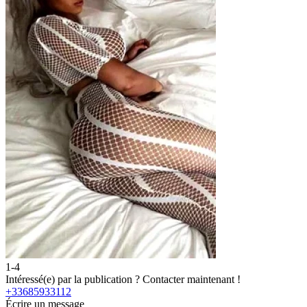
1-4
2
Intéressé(e) par la publication ?
Contacter maintenant !
I
+33685933112
+
Écrire un message
É