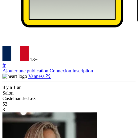
18+
fr
Ajouter une publication
Connexion
Inscription
Vannesa 🍑
il y a 1 an
Salon
Castelnau-le-Lez
53
3