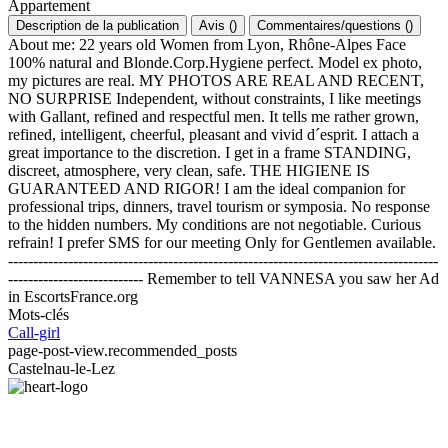
Appartement
Description de la publication
Avis
(
)
Commentaires/questions
(
)
About me: 22 years old Women from Lyon, Rhône-Alpes Face
100% natural and Blonde.Corp.Hygiene perfect. Model ex photo,
my pictures are real. MY PHOTOS ARE REAL AND RECENT,
NO SURPRISE Independent, without constraints, I like meetings
with Gallant, refined and respectful men. It tells me rather grown,
refined, intelligent, cheerful, pleasant and vivid d´esprit. I attach a
great importance to the discretion. I get in a frame STANDING,
discreet, atmosphere, very clean, safe. THE HIGIENE IS
GUARANTEED AND RIGOR! I am the ideal companion for
professional trips, dinners, travel tourism or symposia. No response
to the hidden numbers. My conditions are not negotiable. Curious
refrain! I prefer SMS for our meeting Only for Gentlemen available.
--------------------------------------------------------------------------------------
--------------------------- Remember to tell VANNESA you saw her Ad
in EscortsFrance.org
Mots-clés
Call-girl
page-post-view.recommended_posts
Castelnau-le-Lez