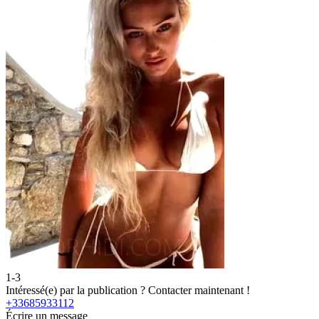
1-3
2
Intéressé(e) par la publication ?
Contacter maintenant !
I
+33685933112
+
Écrire un message
É