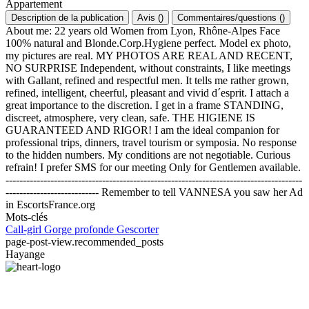
Appartement
Description de la publication
Avis
(
)
Commentaires/questions
(
)
About me: 22 years old Women from Lyon, Rhône-Alpes Face
100% natural and Blonde.Corp.Hygiene perfect. Model ex photo,
my pictures are real. MY PHOTOS ARE REAL AND RECENT,
NO SURPRISE Independent, without constraints, I like meetings
with Gallant, refined and respectful men. It tells me rather grown,
refined, intelligent, cheerful, pleasant and vivid d´esprit. I attach a
great importance to the discretion. I get in a frame STANDING,
discreet, atmosphere, very clean, safe. THE HIGIENE IS
GUARANTEED AND RIGOR! I am the ideal companion for
professional trips, dinners, travel tourism or symposia. No response
to the hidden numbers. My conditions are not negotiable. Curious
refrain! I prefer SMS for our meeting Only for Gentlemen available.
--------------------------------------------------------------------------------------
--------------------------- Remember to tell VANNESA you saw her Ad
in EscortsFrance.org
Mots-clés
Call-girl
Gorge profonde
Gescorter
page-post-view.recommended_posts
Hayange