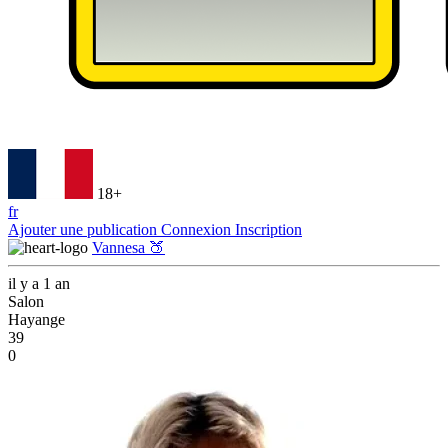
18+
fr
Ajouter une publication
Connexion
Inscription
Vannesa 🍑
il y a 1 an
Salon
Hayange
39
0