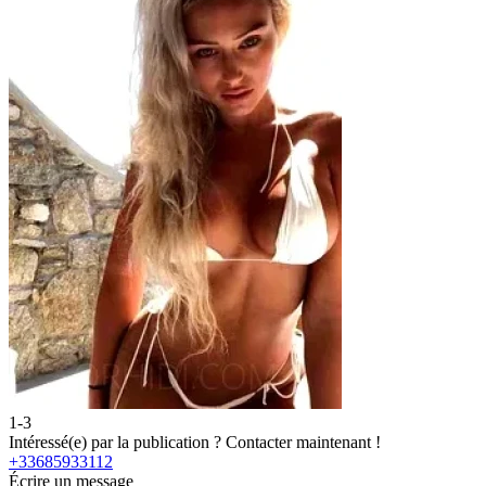
1-3
2
Intéressé(e) par la publication ?
Contacter maintenant !
I
+33685933112
+
Écrire un message
É