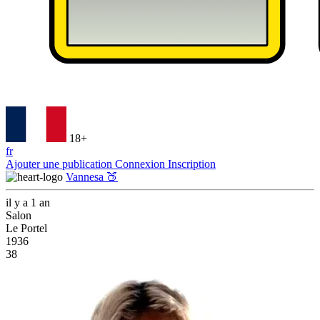
18+
fr
Ajouter une publication
Connexion
Inscription
Vannesa 🍑
il y a 1 an
Salon
Le Portel
1936
38