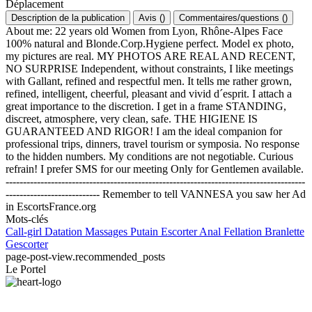
Déplacement
Description de la publication
Avis
(
)
Commentaires/questions
(
)
About me: 22 years old Women from Lyon, Rhône-Alpes Face
100% natural and Blonde.Corp.Hygiene perfect. Model ex photo,
my pictures are real. MY PHOTOS ARE REAL AND RECENT,
NO SURPRISE Independent, without constraints, I like meetings
with Gallant, refined and respectful men. It tells me rather grown,
refined, intelligent, cheerful, pleasant and vivid d´esprit. I attach a
great importance to the discretion. I get in a frame STANDING,
discreet, atmosphere, very clean, safe. THE HIGIENE IS
GUARANTEED AND RIGOR! I am the ideal companion for
professional trips, dinners, travel tourism or symposia. No response
to the hidden numbers. My conditions are not negotiable. Curious
refrain! I prefer SMS for our meeting Only for Gentlemen available.
--------------------------------------------------------------------------------------
--------------------------- Remember to tell VANNESA you saw her Ad
in EscortsFrance.org
Mots-clés
Call-girl
Datation
Massages
Putain
Escorter
Anal
Fellation
Branlette
Gescorter
page-post-view.recommended_posts
Le Portel