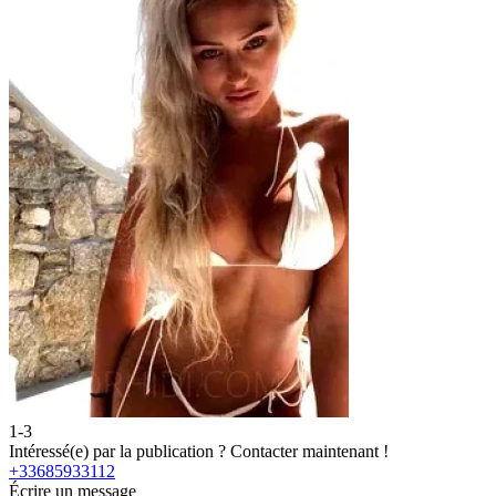
1-3
2
Intéressé(e) par la publication ?
Contacter maintenant !
I
+33685933112
+
Écrire un message
É