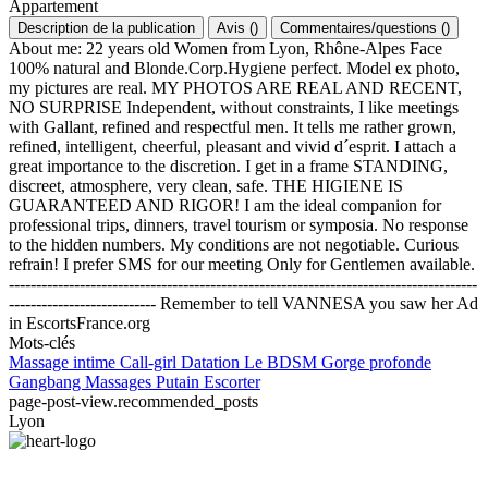
Appartement
Description de la publication
Avis
(
)
Commentaires/questions
(
)
About me: 22 years old Women from Lyon, Rhône-Alpes Face
100% natural and Blonde.Corp.Hygiene perfect. Model ex photo,
my pictures are real. MY PHOTOS ARE REAL AND RECENT,
NO SURPRISE Independent, without constraints, I like meetings
with Gallant, refined and respectful men. It tells me rather grown,
refined, intelligent, cheerful, pleasant and vivid d´esprit. I attach a
great importance to the discretion. I get in a frame STANDING,
discreet, atmosphere, very clean, safe. THE HIGIENE IS
GUARANTEED AND RIGOR! I am the ideal companion for
professional trips, dinners, travel tourism or symposia. No response
to the hidden numbers. My conditions are not negotiable. Curious
refrain! I prefer SMS for our meeting Only for Gentlemen available.
--------------------------------------------------------------------------------------
--------------------------- Remember to tell VANNESA you saw her Ad
in EscortsFrance.org
Mots-clés
Massage intime
Call-girl
Datation
Le BDSM
Gorge profonde
Gangbang
Massages
Putain
Escorter
page-post-view.recommended_posts
Lyon