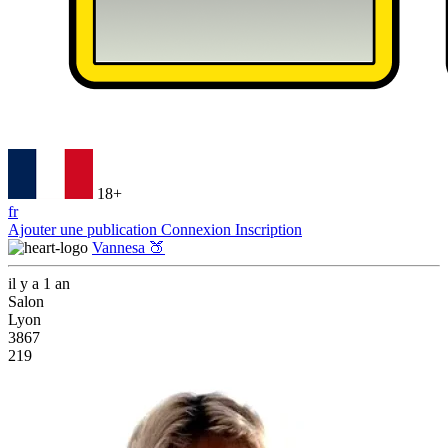
18+
fr
Ajouter une publication
Connexion
Inscription
Vannesa 🍑
il y a 1 an
Salon
Lyon
3867
219