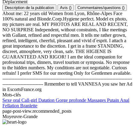
Déplacement
Description de la publication
Avis
(
)
Commentaires/questions
(
)
About me: 22 years old Women from Lyon, Rhône-Alpes Face
100% natural and Blonde.Corp.Hygiene perfect. Model ex photo,
my pictures are real. MY PHOTOS ARE REAL AND RECENT,
NO SURPRISE Independent, without constraints, I like meetings
with Gallant, refined and respectful men. It tells me rather grown,
refined, intelligent, cheerful, pleasant and vivid d´esprit. I attach a
great importance to the discretion. I get in a frame STANDING,
discreet, atmosphere, very clean, safe. THE HIGIENE IS
GUARANTEED AND RIGOR! I am the ideal companion for
professional trips, dinners, travel tourism or symposia. No response
to the hidden numbers. My conditions are not negotiable. Curious
refrain! I prefer SMS for our meeting Only for Gentlemen available.
--------------------------------------------------------------------------------------
--------------------------- Remember to tell VANNESA you saw her Ad
in EscortsFrance.org
Mots-clés
Sexe oral
Call-girl
Datation
Gorge profonde
Massages
Putain
Anal
Fellation
Branlette
page-post-view.recommended_posts
Moyeuvre-Grande