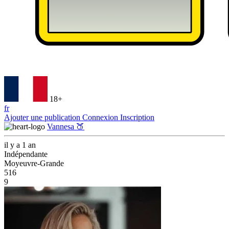
18+
fr
Ajouter une publication
Connexion
Inscription
Vannesa 🍑
il y a 1 an
Indépendante
Moyeuvre-Grande
516
9