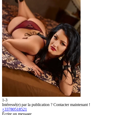
1-3
2
Intéressé(e) par la publication ?
Contacter maintenant !
I
+33780518521
Écrire un message
É