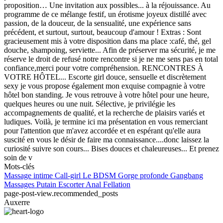
proposition… Une invitation aux possibles... à la réjouissance. Au
programme de ce mélange festif, un érotisme joyeux distillé avec
passion, de la douceur, de la sensualité, une expérience sans
précédent, et surtout, surtout, beaucoup d'amour ! Extras : Sont
gracieusement mis à votre disposition dans ma place :café, thé, gel
douche, shampoing, serviette... Afin de préserver ma sécurité, je me
réserve le droit de refusé notre rencontre si je ne me sens pas en total
confiance,merci pour votre compréhension. RENCONTRES À
VOTRE HÔTEL... Escorte girl douce, sensuelle et discrètement
sexy je vous propose également mon exquise compagnie à votre
hôtel bon standing. Je vous retrouve à votre hôtel pour une heure,
quelques heures ou une nuit. Sélective, je privilégie les
accompagnements de qualité, et la recherche de plaisirs variés et
ludiques. Voilà, je termine ici ma présentation en vous remerciant
pour l'attention que m'avez accordée et en espérant qu'elle aura
suscité en vous le désir de faire ma connaissance....donc laissez la
curiosité suivre son cours... Bises douces et chaleureuses... Et prenez
soin de v
Mots-clés
Massage intime
Call-girl
Le BDSM
Gorge profonde
Gangbang
Massages
Putain
Escorter
Anal
Fellation
page-post-view.recommended_posts
Auxerre