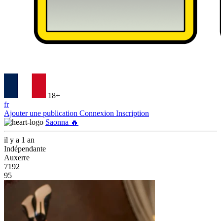
18+
fr
Ajouter une publication
Connexion
Inscription
Saonna 🔥
il y a 1 an
Indépendante
Auxerre
7192
95