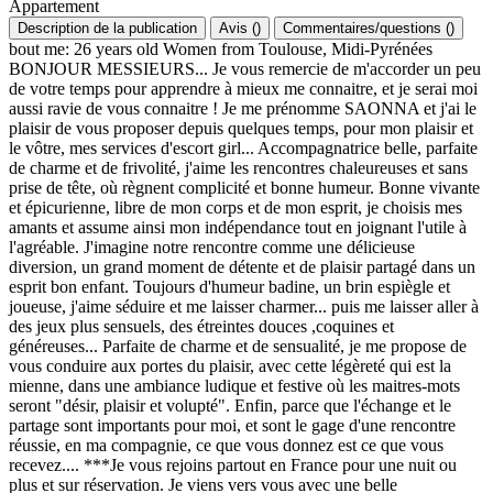
Appartement
Description de la publication
Avis
(
)
Commentaires/questions
(
)
bout me: 26 years old Women from Toulouse, Midi-Pyrénées
BONJOUR MESSIEURS... Je vous remercie de m'accorder un peu
de votre temps pour apprendre à mieux me connaitre, et je serai moi
aussi ravie de vous connaitre ! Je me prénomme SAONNA et j'ai le
plaisir de vous proposer depuis quelques temps, pour mon plaisir et
le vôtre, mes services d'escort girl... Accompagnatrice belle, parfaite
de charme et de frivolité, j'aime les rencontres chaleureuses et sans
prise de tête, où règnent complicité et bonne humeur. Bonne vivante
et épicurienne, libre de mon corps et de mon esprit, je choisis mes
amants et assume ainsi mon indépendance tout en joignant l'utile à
l'agréable. J'imagine notre rencontre comme une délicieuse
diversion, un grand moment de détente et de plaisir partagé dans un
esprit bon enfant. Toujours d'humeur badine, un brin espiègle et
joueuse, j'aime séduire et me laisser charmer... puis me laisser aller à
des jeux plus sensuels, des étreintes douces ,coquines et
généreuses... Parfaite de charme et de sensualité, je me propose de
vous conduire aux portes du plaisir, avec cette légèreté qui est la
mienne, dans une ambiance ludique et festive où les maitres-mots
seront "désir, plaisir et volupté". Enfin, parce que l'échange et le
partage sont importants pour moi, et sont le gage d'une rencontre
réussie, en ma compagnie, ce que vous donnez est ce que vous
recevez.... ***Je vous rejoins partout en France pour une nuit ou
plus et sur réservation. Je viens vers vous avec une belle