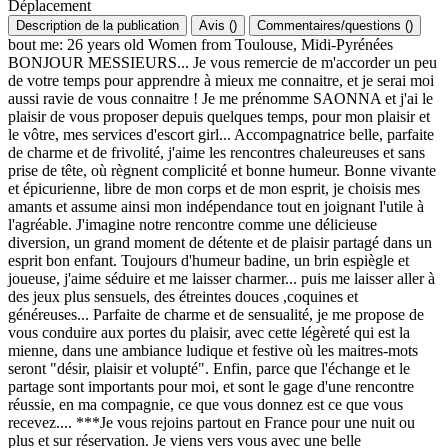
Déplacement
Description de la publication
Avis
(
)
Commentaires/questions
(
)
bout me: 26 years old Women from Toulouse, Midi-Pyrénées
BONJOUR MESSIEURS... Je vous remercie de m'accorder un peu
de votre temps pour apprendre à mieux me connaitre, et je serai moi
aussi ravie de vous connaitre ! Je me prénomme SAONNA et j'ai le
plaisir de vous proposer depuis quelques temps, pour mon plaisir et
le vôtre, mes services d'escort girl... Accompagnatrice belle, parfaite
de charme et de frivolité, j'aime les rencontres chaleureuses et sans
prise de tête, où règnent complicité et bonne humeur. Bonne vivante
et épicurienne, libre de mon corps et de mon esprit, je choisis mes
amants et assume ainsi mon indépendance tout en joignant l'utile à
l'agréable. J'imagine notre rencontre comme une délicieuse
diversion, un grand moment de détente et de plaisir partagé dans un
esprit bon enfant. Toujours d'humeur badine, un brin espiègle et
joueuse, j'aime séduire et me laisser charmer... puis me laisser aller à
des jeux plus sensuels, des étreintes douces ,coquines et
généreuses... Parfaite de charme et de sensualité, je me propose de
vous conduire aux portes du plaisir, avec cette légèreté qui est la
mienne, dans une ambiance ludique et festive où les maitres-mots
seront "désir, plaisir et volupté". Enfin, parce que l'échange et le
partage sont importants pour moi, et sont le gage d'une rencontre
réussie, en ma compagnie, ce que vous donnez est ce que vous
recevez.... ***Je vous rejoins partout en France pour une nuit ou
plus et sur réservation. Je viens vers vous avec une belle