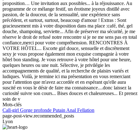
proposition… Une invitation aux possibles... à la réjouissance. Au
programme de ce mélange festif, un érotisme joyeux distillé avec
passion, de la douceur, de la sensualité, une expérience sans
précédent, et surtout, surtout, beaucoup d'amour ! Extras : Sont
gracieusement mis à votre disposition dans ma place :café, thé, gel
douche, shampoing, serviette... Afin de préserver ma sécurité, je me
réserve le droit de refusé notre rencontre si je ne me sens pas en total
confiance,merci pour votre compréhension. RENCONTRES À
VOTRE HÔTEL... Escorte girl douce, sensuelle et discrètement
sexy je vous propose également mon exquise compagnie à votre
hôtel bon standing. Je vous retrouve à votre hôtel pour une heure,
quelques heures ou une nuit. Sélective, je privilégie les
accompagnements de qualité, et la recherche de plaisirs variés et
ludiques. Voilà, je termine ici ma présentation en vous remerciant
pour l'attention que m'avez accordée et en espérant qu'elle aura
suscité en vous le désir de faire ma connaissance....donc laissez la
curiosité suivre son cours... Bises douces et chaleureuses... Et prenez
soin de v
Mots-clés
Call-girl
Gorge profonde
Putain
Anal
Fellation
page-post-view.recommended_posts
Lyon