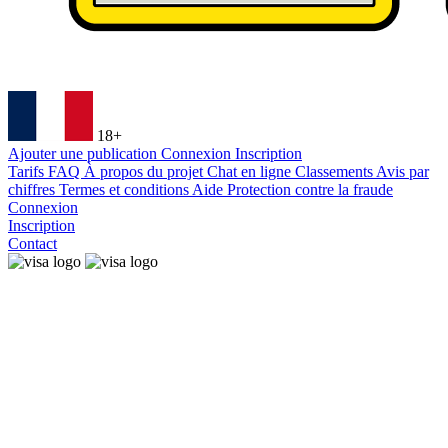
18+
Ajouter une publication
Connexion
Inscription
Tarifs
FAQ
À propos du projet
Chat en ligne
Classements
Avis par
chiffres
Termes et conditions
Aide
Protection contre la fraude
Connexion
Inscription
Contact