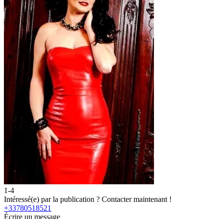
1-4
2
Intéressé(e) par la publication ?
Contacter maintenant !
I
+33780518521
Écrire un message
É