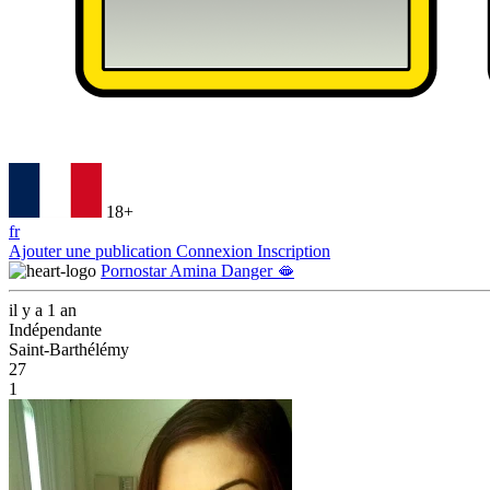
18+
fr
Ajouter une publication
Connexion
Inscription
Pornostar Amina Danger 🫦
il y a 1 an
Indépendante
Saint-Barthélémy
27
1