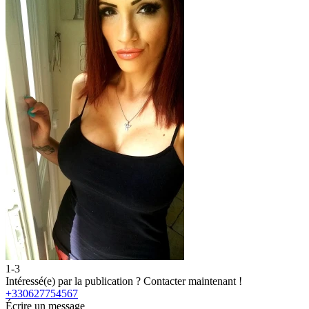
1-3
Intéressé(e) par la publication ?
Contacter maintenant !
+330627754567
Écrire un message