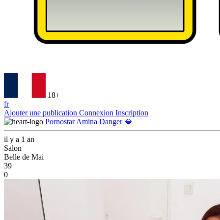
18+
fr
Ajouter une publication
Connexion
Inscription
Pornostar Amina Danger 🫦
il y a 1 an
Salon
Belle de Mai
39
0