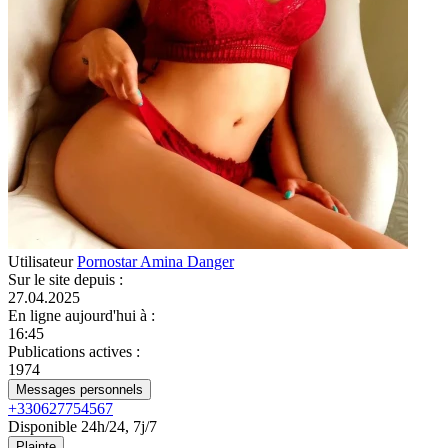
Utilisateur
Pornostar Amina Danger
Sur le site depuis
:
27.04.2025
En ligne aujourd'hui à
:
16:45
Publications actives
:
1974
Messages personnels
+330627754567
Disponible 24h/24, 7j/7
Plainte