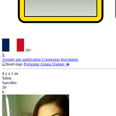
18+
fr
Ajouter une publication
Connexion
Inscription
Pornostar Amina Danger 🫦
il y a 1 an
Salon
Sarcelles
39
0