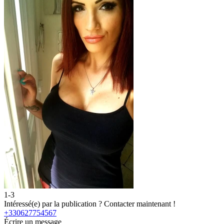
1-3
Intéressé(e) par la publication ?
Contacter maintenant !
+330627754567
Écrire un message