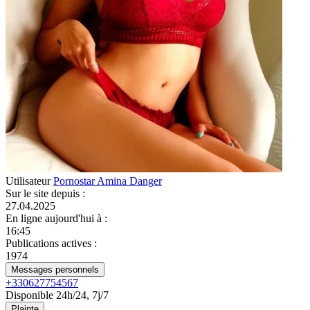
Utilisateur
Pornostar Amina Danger
Sur le site depuis
:
27.04.2025
En ligne aujourd'hui à
:
16:45
Publications actives
:
1974
Messages personnels
+330627754567
Disponible 24h/24, 7j/7
Plainte