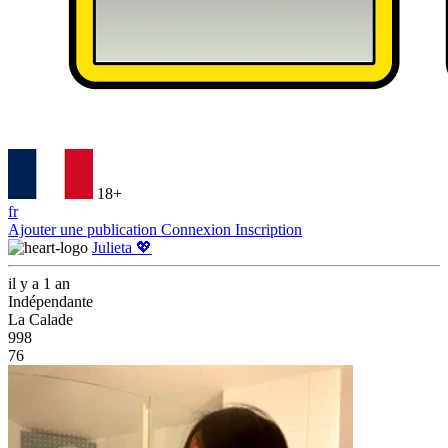
18+
fr
Ajouter une publication
Connexion
Inscription
Julieta 💖
il y a 1 an
Indépendante
La Calade
998
76