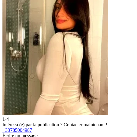
1-4
2
Intéressé(e) par la publication ?
Contacter maintenant !
I
+33785004987
Écrire un message
É