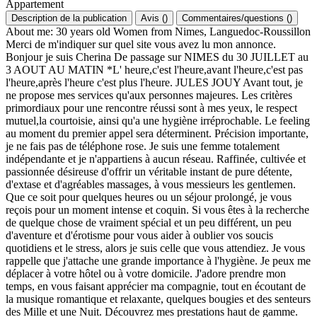
Appartement
Description de la publication
Avis
(
)
Commentaires/questions
(
)
About me: 30 years old Women from Nimes, Languedoc-Roussillon
Merci de m'indiquer sur quel site vous avez lu mon annonce.
Bonjour je suis Cherina De passage sur NIMES du 30 JUILLET au
3 AOUT AU MATIN *L' heure,c'est l'heure,avant l'heure,c'est pas
l'heure,après l'heure c'est plus l'heure. JULES JOUY Avant tout, je
ne propose mes services qu'aux personnes majeures. Les critères
primordiaux pour une rencontre réussi sont à mes yeux, le respect
mutuel,la courtoisie, ainsi qu'a une hygiène irréprochable. Le feeling
au moment du premier appel sera déterminent. Précision importante,
je ne fais pas de téléphone rose. Je suis une femme totalement
indépendante et je n'appartiens à aucun réseau. Raffinée, cultivée et
passionnée désireuse d'offrir un véritable instant de pure détente,
d'extase et d'agréables massages, à vous messieurs les gentlemen.
Que ce soit pour quelques heures ou un séjour prolongé, je vous
reçois pour un moment intense et coquin. Si vous êtes à la recherche
de quelque chose de vraiment spécial et un peu différent, un peu
d'aventure et d'érotisme pour vous aider à oublier vos soucis
quotidiens et le stress, alors je suis celle que vous attendiez. Je vous
rappelle que j'attache une grande importance à l'hygiène. Je peux me
déplacer à votre hôtel ou à votre domicile. J'adore prendre mon
temps, en vous faisant apprécier ma compagnie, tout en écoutant de
la musique romantique et relaxante, quelques bougies et des senteurs
des Mille et une Nuit. Découvrez mes prestations haut de gamme.