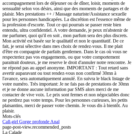
accompagnement lors de déjeuner ou de dîner, loisir, moments de
sensualité selon vos désirs, ainsi que des moments de partages et de
plaisir. Mes prestations ++ / Massage naturiste/Assistance sexuelle
pour les personnes handicapées. La discrétion est l'essence même de
la profession d'escorte. Tout ce qui pourrais se passer reste bien
entendu, ultra confidentiel. A votre demande, je peux m'abstenir de
me parfumer, quoi qu'il en soit , mon parfum sera des plus discrets.
Mon activité est basée sur le qualitatif et non le quantitatif. De ce
fait, je serai sélective dans mes choix de rendez-vous. Il me plait
d'être en compagnie de parfaits gentlemen. Dans le cas où vous ne
respecteriez pas vos engagements, ou que votre comportement
paraitrait douteux, je me reserve le droit d'annuler notre rencontre. Je
ne répond pas au appel anonyme. IMPORTANT : Tout retard sans
avertir auparavant ou tout rendez-vous non confirmé 30mn à
l'avance, sera automatiquement annulé. En suivra le black listage de
votre numéro. Très important: Je ne fais pas de prestations de 30mn
et je ne donne aucune information par SMS alors merci de me
contacter de vive voix. Le prix sont fermes et non négociables donc
ne perdrez pas votre temps. Pour les personnes curieuses, les petits
plaisantins, merci de passer votre chemin. Je vous dis à bientôt. Au
plaisir.
Mots-clés
Call-girl
Gorge profonde
Anal
page-post-view.recommended_posts
La Calade