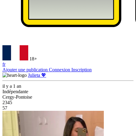
18+
fr
Ajouter une publication
Connexion
Inscription
Julieta 💖
il y a 1 an
Indépendante
Cergy-Pontoise
2345
57