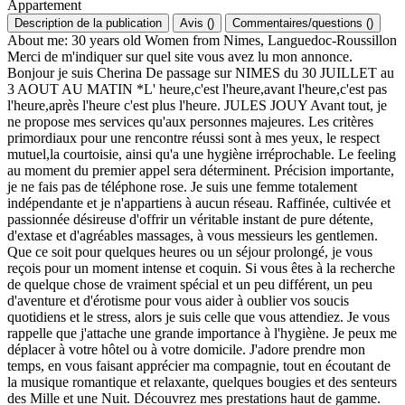
Appartement
Description de la publication
Avis
(
)
Commentaires/questions
(
)
About me: 30 years old Women from Nimes, Languedoc-Roussillon
Merci de m'indiquer sur quel site vous avez lu mon annonce.
Bonjour je suis Cherina De passage sur NIMES du 30 JUILLET au
3 AOUT AU MATIN *L' heure,c'est l'heure,avant l'heure,c'est pas
l'heure,après l'heure c'est plus l'heure. JULES JOUY Avant tout, je
ne propose mes services qu'aux personnes majeures. Les critères
primordiaux pour une rencontre réussi sont à mes yeux, le respect
mutuel,la courtoisie, ainsi qu'a une hygiène irréprochable. Le feeling
au moment du premier appel sera déterminent. Précision importante,
je ne fais pas de téléphone rose. Je suis une femme totalement
indépendante et je n'appartiens à aucun réseau. Raffinée, cultivée et
passionnée désireuse d'offrir un véritable instant de pure détente,
d'extase et d'agréables massages, à vous messieurs les gentlemen.
Que ce soit pour quelques heures ou un séjour prolongé, je vous
reçois pour un moment intense et coquin. Si vous êtes à la recherche
de quelque chose de vraiment spécial et un peu différent, un peu
d'aventure et d'érotisme pour vous aider à oublier vos soucis
quotidiens et le stress, alors je suis celle que vous attendiez. Je vous
rappelle que j'attache une grande importance à l'hygiène. Je peux me
déplacer à votre hôtel ou à votre domicile. J'adore prendre mon
temps, en vous faisant apprécier ma compagnie, tout en écoutant de
la musique romantique et relaxante, quelques bougies et des senteurs
des Mille et une Nuit. Découvrez mes prestations haut de gamme.