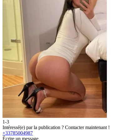
1-3
2
Intéressé(e) par la publication ?
Contacter maintenant !
I
+33785004987
Écrire un message
É