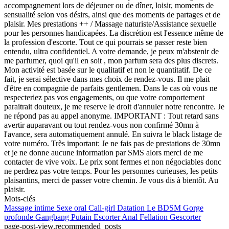
accompagnement lors de déjeuner ou de dîner, loisir, moments de
sensualité selon vos désirs, ainsi que des moments de partages et de
plaisir. Mes prestations ++ / Massage naturiste/Assistance sexuelle
pour les personnes handicapées. La discrétion est l'essence même de
la profession d'escorte. Tout ce qui pourrais se passer reste bien
entendu, ultra confidentiel. A votre demande, je peux m'abstenir de
me parfumer, quoi qu'il en soit , mon parfum sera des plus discrets.
Mon activité est basée sur le qualitatif et non le quantitatif. De ce
fait, je serai sélective dans mes choix de rendez-vous. Il me plait
d'être en compagnie de parfaits gentlemen. Dans le cas où vous ne
respecteriez pas vos engagements, ou que votre comportement
paraitrait douteux, je me reserve le droit d'annuler notre rencontre. Je
ne répond pas au appel anonyme. IMPORTANT : Tout retard sans
avertir auparavant ou tout rendez-vous non confirmé 30mn à
l'avance, sera automatiquement annulé. En suivra le black listage de
votre numéro. Très important: Je ne fais pas de prestations de 30mn
et je ne donne aucune information par SMS alors merci de me
contacter de vive voix. Le prix sont fermes et non négociables donc
ne perdrez pas votre temps. Pour les personnes curieuses, les petits
plaisantins, merci de passer votre chemin. Je vous dis à bientôt. Au
plaisir.
Mots-clés
Massage intime
Sexe oral
Call-girl
Datation
Le BDSM
Gorge
profonde
Gangbang
Putain
Escorter
Anal
Fellation
Gescorter
page-post-view.recommended_posts