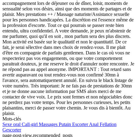
accompagnement lors de déjeuner ou de dîner, loisir, moments de
sensualité selon vos désirs, ainsi que des moments de partages et de
plaisir. Mes prestations ++ / Massage naturiste/Assistance sexuelle
pour les personnes handicapées. La discrétion est l'essence même de
la profession d'escorte. Tout ce qui pourrais se passer reste bien
entendu, ultra confidentiel. A votre demande, je peux m'abstenir de
me parfumer, quoi qu'il en soit , mon parfum sera des plus discrets.
Mon activité est basée sur le qualitatif et non le quantitatif. De ce
fait, je serai sélective dans mes choix de rendez-vous. Il me plait
d'être en compagnie de parfaits gentlemen. Dans le cas où vous ne
respecteriez pas vos engagements, ou que votre comportement
paraitrait douteux, je me reserve le droit d'annuler notre rencontre. Je
ne répond pas au appel anonyme. IMPORTANT : Tout retard sans
avertir auparavant ou tout rendez-vous non confirmé 30mn à
l'avance, sera automatiquement annulé. En suivra le black listage de
votre numéro. Très important: Je ne fais pas de prestations de 30mn
et je ne donne aucune information par SMS alors merci de me
contacter de vive voix. Le prix sont fermes et non négociables donc
ne perdrez pas votre temps. Pour les personnes curieuses, les petits
plaisantins, merci de passer votre chemin. Je vous dis à bientôt. Au
plaisir.
Mots-clés
Sexe oral
Call-girl
Massages
Putain
Escorter
Anal
Fellation
Gescorter
page-post-view.recommended_posts