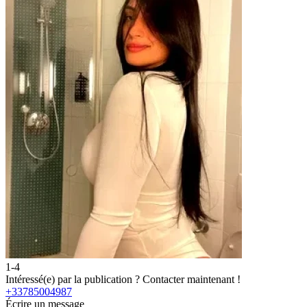
1-4
2
Intéressé(e) par la publication ?
Contacter maintenant !
I
+33785004987
Écrire un message
É