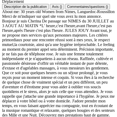
Déplacement
Description de la publication
Avis
(
)
Commentaires/questions
(
)
About me: 30 years old Women from Nimes, Languedoc-Roussillon
Merci de m'indiquer sur quel site vous avez lu mon annonce.
Bonjour je suis Cherina De passage sur NIMES du 30 JUILLET au
3 AOUT AU MATIN *L' heure,c'est l'heure,avant l'heure,c'est pas
l'heure,après l'heure c'est plus l'heure. JULES JOUY Avant tout, je
ne propose mes services qu'aux personnes majeures. Les critères
primordiaux pour une rencontre réussi sont à mes yeux, le respect
mutuel,la courtoisie, ainsi qu'a une hygiène irréprochable. Le feeling
au moment du premier appel sera déterminent. Précision importante,
je ne fais pas de téléphone rose. Je suis une femme totalement
indépendante et je n'appartiens à aucun réseau. Raffinée, cultivée et
passionnée désireuse d'offrir un véritable instant de pure détente,
d'extase et d'agréables massages, à vous messieurs les gentlemen.
Que ce soit pour quelques heures ou un séjour prolongé, je vous
reçois pour un moment intense et coquin. Si vous êtes à la recherche
de quelque chose de vraiment spécial et un peu différent, un peu
d'aventure et d'érotisme pour vous aider à oublier vos soucis
quotidiens et le stress, alors je suis celle que vous attendiez. Je vous
rappelle que j'attache une grande importance à l'hygiène. Je peux me
déplacer à votre hôtel ou à votre domicile. J'adore prendre mon
temps, en vous faisant apprécier ma compagnie, tout en écoutant de
la musique romantique et relaxante, quelques bougies et des senteurs
des Mille et une Nuit. Découvrez mes prestations haut de gamme.