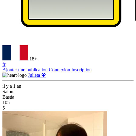
18+
fr
Ajouter une publication
Connexion
Inscription
Julieta 💖
il y a 1 an
Salon
Bastia
105
5