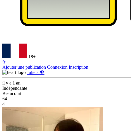
18+
fr
Ajouter une publication
Connexion
Inscription
Julieta 💖
il y a 1 an
Indépendante
Beaucourt
64
4