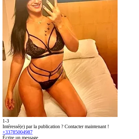
1-3
2
Intéressé(e) par la publication ?
Contacter maintenant !
I
+33785004987
Écrire un message
É