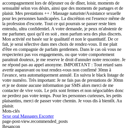
accompagnement lors de déjeuner ou de dîner, loisir, moments de
sensualité selon vos désirs, ainsi que des moments de partages et de
plaisir. Mes prestations ++ / Massage naturiste/Assistance sexuelle
pour les personnes handicapées. La discrétion est l'essence même de
la profession d'escorte. Tout ce qui pourrais se passer reste bien
entendu, ultra confidentiel. A votre demande, je peux m'abstenir de
me parfumer, quoi qu'il en soit , mon parfum sera des plus discrets.
Mon activité est basée sur le qualitatif et non le quantitatif. De ce
fait, je serai sélective dans mes choix de rendez-vous. Il me plait
d'être en compagnie de parfaits gentlemen. Dans le cas où vous ne
respecteriez pas vos engagements, ou que votre comportement
paraitrait douteux, je me reserve le droit d'annuler notre rencontre. Je
ne répond pas au appel anonyme. IMPORTANT : Tout retard sans
avertir auparavant ou tout rendez-vous non confirmé 30mn à
l'avance, sera automatiquement annulé. En suivra le black listage de
votre numéro. Très important: Je ne fais pas de prestations de 30mn
et je ne donne aucune information par SMS alors merci de me
contacter de vive voix. Le prix sont fermes et non négociables donc
ne perdrez pas votre temps. Pour les personnes curieuses, les petits
plaisantins, merci de passer votre chemin. Je vous dis à bientôt. Au
plaisir.
Mots-clés
Sexe oral
Massages
Escorter
page-post-view.recommended_posts
Besançon