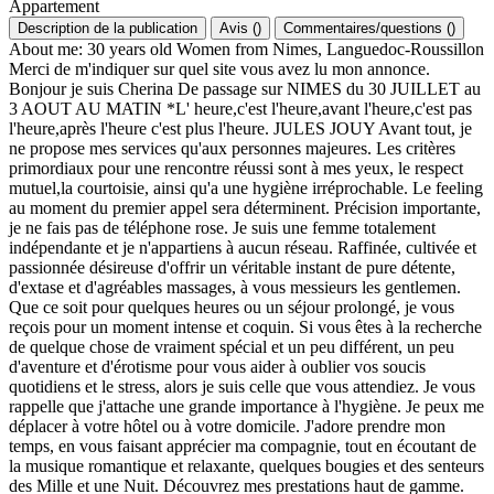
Appartement
Description de la publication
Avis
(
)
Commentaires/questions
(
)
About me: 30 years old Women from Nimes, Languedoc-Roussillon
Merci de m'indiquer sur quel site vous avez lu mon annonce.
Bonjour je suis Cherina De passage sur NIMES du 30 JUILLET au
3 AOUT AU MATIN *L' heure,c'est l'heure,avant l'heure,c'est pas
l'heure,après l'heure c'est plus l'heure. JULES JOUY Avant tout, je
ne propose mes services qu'aux personnes majeures. Les critères
primordiaux pour une rencontre réussi sont à mes yeux, le respect
mutuel,la courtoisie, ainsi qu'a une hygiène irréprochable. Le feeling
au moment du premier appel sera déterminent. Précision importante,
je ne fais pas de téléphone rose. Je suis une femme totalement
indépendante et je n'appartiens à aucun réseau. Raffinée, cultivée et
passionnée désireuse d'offrir un véritable instant de pure détente,
d'extase et d'agréables massages, à vous messieurs les gentlemen.
Que ce soit pour quelques heures ou un séjour prolongé, je vous
reçois pour un moment intense et coquin. Si vous êtes à la recherche
de quelque chose de vraiment spécial et un peu différent, un peu
d'aventure et d'érotisme pour vous aider à oublier vos soucis
quotidiens et le stress, alors je suis celle que vous attendiez. Je vous
rappelle que j'attache une grande importance à l'hygiène. Je peux me
déplacer à votre hôtel ou à votre domicile. J'adore prendre mon
temps, en vous faisant apprécier ma compagnie, tout en écoutant de
la musique romantique et relaxante, quelques bougies et des senteurs
des Mille et une Nuit. Découvrez mes prestations haut de gamme.