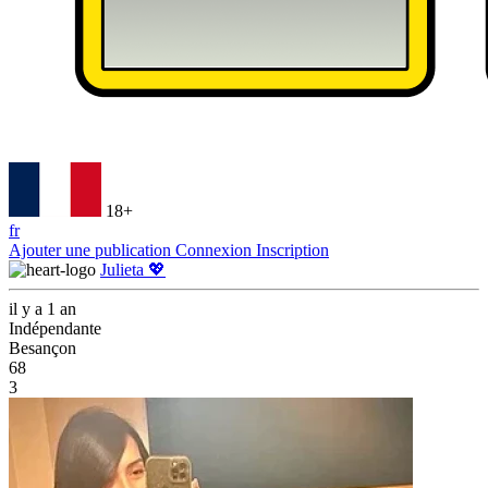
18+
fr
Ajouter une publication
Connexion
Inscription
Julieta 💖
il y a 1 an
Indépendante
Besançon
68
3