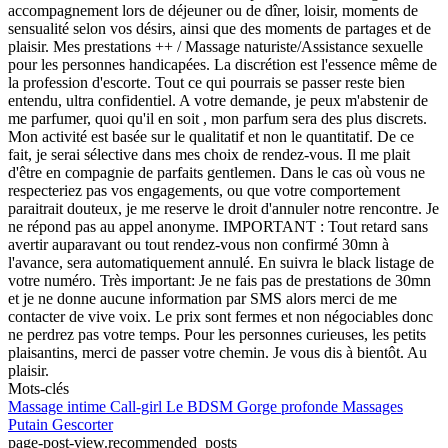
accompagnement lors de déjeuner ou de dîner, loisir, moments de
sensualité selon vos désirs, ainsi que des moments de partages et de
plaisir. Mes prestations ++ / Massage naturiste/Assistance sexuelle
pour les personnes handicapées. La discrétion est l'essence même de
la profession d'escorte. Tout ce qui pourrais se passer reste bien
entendu, ultra confidentiel. A votre demande, je peux m'abstenir de
me parfumer, quoi qu'il en soit , mon parfum sera des plus discrets.
Mon activité est basée sur le qualitatif et non le quantitatif. De ce
fait, je serai sélective dans mes choix de rendez-vous. Il me plait
d'être en compagnie de parfaits gentlemen. Dans le cas où vous ne
respecteriez pas vos engagements, ou que votre comportement
paraitrait douteux, je me reserve le droit d'annuler notre rencontre. Je
ne répond pas au appel anonyme. IMPORTANT : Tout retard sans
avertir auparavant ou tout rendez-vous non confirmé 30mn à
l'avance, sera automatiquement annulé. En suivra le black listage de
votre numéro. Très important: Je ne fais pas de prestations de 30mn
et je ne donne aucune information par SMS alors merci de me
contacter de vive voix. Le prix sont fermes et non négociables donc
ne perdrez pas votre temps. Pour les personnes curieuses, les petits
plaisantins, merci de passer votre chemin. Je vous dis à bientôt. Au
plaisir.
Mots-clés
Massage intime
Call-girl
Le BDSM
Gorge profonde
Massages
Putain
Gescorter
page-post-view.recommended_posts