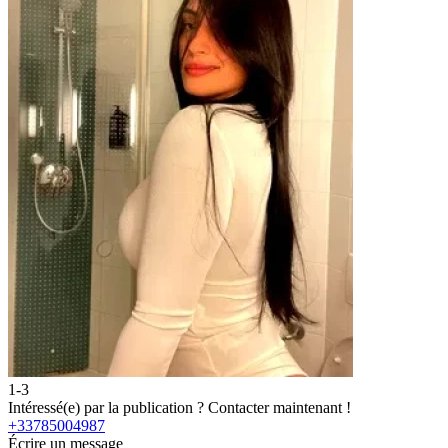
1-3
2
Intéressé(e) par la publication ?
Contacter maintenant !
I
+33785004987
Écrire un message
É