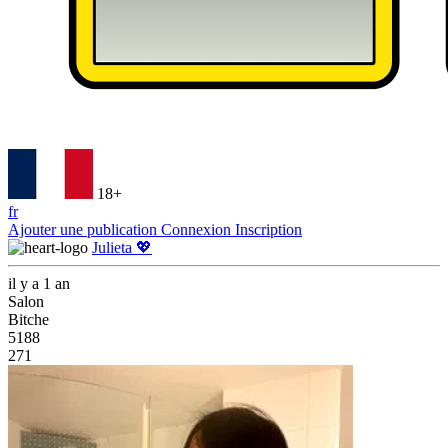
18+
fr
Ajouter une publication
Connexion
Inscription
Julieta 💖
il y a 1 an
Salon
Bitche
5188
271