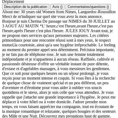
Déplacement
Description de la publication
Avis
(
)
Commentaires/questions
(
)
About me: 30 years old Women from Nimes, Languedoc-Roussillon
Merci de m'indiquer sur quel site vous avez lu mon annonce.
Bonjour je suis Cherina De passage sur NIMES du 30 JUILLET au
3 AOUT AU MATIN *L' heure,c'est l'heure,avant l'heure,c'est pas
l'heure,après l'heure c'est plus l'heure. JULES JOUY Avant tout, je
ne propose mes services qu'aux personnes majeures. Les critères
primordiaux pour une rencontre réussi sont à mes yeux, le respect
mutuel,la courtoisie, ainsi qu'a une hygiène irréprochable. Le feeling
au moment du premier appel sera déterminent. Précision importante,
je ne fais pas de téléphone rose. Je suis une femme totalement
indépendante et je n'appartiens à aucun réseau. Raffinée, cultivée et
passionnée désireuse d'offrir un véritable instant de pure détente,
d'extase et d'agréables massages, à vous messieurs les gentlemen.
Que ce soit pour quelques heures ou un séjour prolongé, je vous
reçois pour un moment intense et coquin. Si vous êtes à la recherche
de quelque chose de vraiment spécial et un peu différent, un peu
d'aventure et d'érotisme pour vous aider à oublier vos soucis
quotidiens et le stress, alors je suis celle que vous attendiez. Je vous
rappelle que j'attache une grande importance à l'hygiène. Je peux me
déplacer à votre hôtel ou à votre domicile. J'adore prendre mon
temps, en vous faisant apprécier ma compagnie, tout en écoutant de
la musique romantique et relaxante, quelques bougies et des senteurs
des Mille et une Nuit. Découvrez mes prestations haut de gamme.