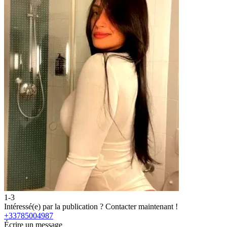
1-3
2
Intéressé(e) par la publication ?
Contacter maintenant !
I
+33785004987
Écrire un message
É