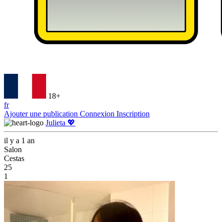
18+
fr
Ajouter une publication
Connexion
Inscription
Julieta 💖
il y a 1 an
Salon
Cestas
25
1