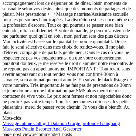
accompagnement lors de déjeuner ou de dîner, loisir, moments de
sensualité selon vos désirs, ainsi que des moments de partages et de
plaisir. Mes prestations ++ / Massage naturiste/Assistance sexuelle
pour les personnes handicapées. La discrétion est l'essence même de
la profession d'escorte. Tout ce qui pourrais se passer reste bien
entendu, ultra confidentiel. A votre demande, je peux m'abstenir de
me parfumer, quoi qu'il en soit , mon parfum sera des plus discrets.
Mon activité est basée sur le qualitatif et non le quantitatif. De ce
fait, je serai sélective dans mes choix de rendez-vous. Il me plait
d'être en compagnie de parfaits gentlemen. Dans le cas où vous ne
respecteriez pas vos engagements, ou que votre comportement
paraitrait douteux, je me reserve le droit d'annuler notre rencontre. Je
ne répond pas au appel anonyme. IMPORTANT : Tout retard sans
avertir auparavant ou tout rendez-vous non confirmé 30mn à
l'avance, sera automatiquement annulé. En suivra le black listage de
votre numéro. Très important: Je ne fais pas de prestations de 30mn
et je ne donne aucune information par SMS alors merci de me
contacter de vive voix. Le prix sont fermes et non négociables donc
ne perdrez pas votre temps. Pour les personnes curieuses, les petits
plaisantins, merci de passer votre chemin. Je vous dis à bientôt. Au
plaisir.
Mots-clés
Massage intime
Call-girl
Datation
Gorge profonde
Gangbang
Massages
Putain
Escorter
Anal
Gescorter
page-post-view.recommended_posts