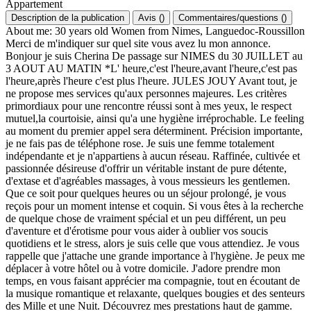
Appartement
Description de la publication
Avis
(
)
Commentaires/questions
(
)
About me: 30 years old Women from Nimes, Languedoc-Roussillon
Merci de m'indiquer sur quel site vous avez lu mon annonce.
Bonjour je suis Cherina De passage sur NIMES du 30 JUILLET au
3 AOUT AU MATIN *L' heure,c'est l'heure,avant l'heure,c'est pas
l'heure,après l'heure c'est plus l'heure. JULES JOUY Avant tout, je
ne propose mes services qu'aux personnes majeures. Les critères
primordiaux pour une rencontre réussi sont à mes yeux, le respect
mutuel,la courtoisie, ainsi qu'a une hygiène irréprochable. Le feeling
au moment du premier appel sera déterminent. Précision importante,
je ne fais pas de téléphone rose. Je suis une femme totalement
indépendante et je n'appartiens à aucun réseau. Raffinée, cultivée et
passionnée désireuse d'offrir un véritable instant de pure détente,
d'extase et d'agréables massages, à vous messieurs les gentlemen.
Que ce soit pour quelques heures ou un séjour prolongé, je vous
reçois pour un moment intense et coquin. Si vous êtes à la recherche
de quelque chose de vraiment spécial et un peu différent, un peu
d'aventure et d'érotisme pour vous aider à oublier vos soucis
quotidiens et le stress, alors je suis celle que vous attendiez. Je vous
rappelle que j'attache une grande importance à l'hygiène. Je peux me
déplacer à votre hôtel ou à votre domicile. J'adore prendre mon
temps, en vous faisant apprécier ma compagnie, tout en écoutant de
la musique romantique et relaxante, quelques bougies et des senteurs
des Mille et une Nuit. Découvrez mes prestations haut de gamme.