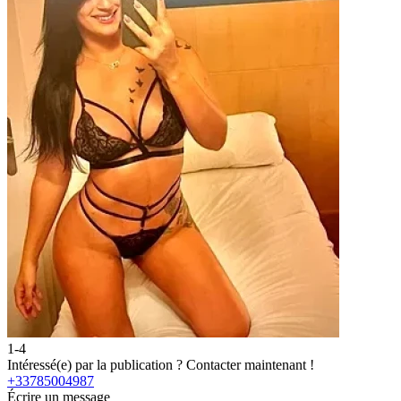
1-4
2
Intéressé(e) par la publication ?
Contacter maintenant !
I
+33785004987
Écrire un message
É