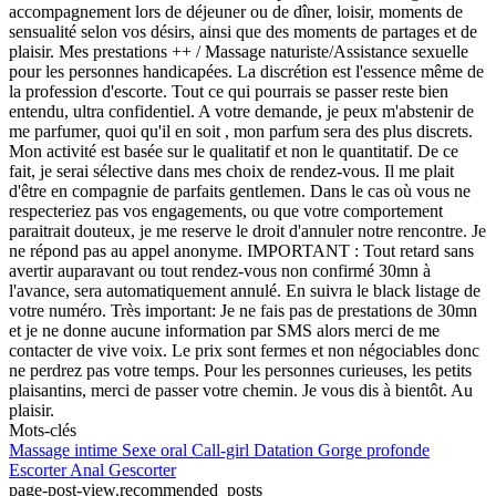
accompagnement lors de déjeuner ou de dîner, loisir, moments de
sensualité selon vos désirs, ainsi que des moments de partages et de
plaisir. Mes prestations ++ / Massage naturiste/Assistance sexuelle
pour les personnes handicapées. La discrétion est l'essence même de
la profession d'escorte. Tout ce qui pourrais se passer reste bien
entendu, ultra confidentiel. A votre demande, je peux m'abstenir de
me parfumer, quoi qu'il en soit , mon parfum sera des plus discrets.
Mon activité est basée sur le qualitatif et non le quantitatif. De ce
fait, je serai sélective dans mes choix de rendez-vous. Il me plait
d'être en compagnie de parfaits gentlemen. Dans le cas où vous ne
respecteriez pas vos engagements, ou que votre comportement
paraitrait douteux, je me reserve le droit d'annuler notre rencontre. Je
ne répond pas au appel anonyme. IMPORTANT : Tout retard sans
avertir auparavant ou tout rendez-vous non confirmé 30mn à
l'avance, sera automatiquement annulé. En suivra le black listage de
votre numéro. Très important: Je ne fais pas de prestations de 30mn
et je ne donne aucune information par SMS alors merci de me
contacter de vive voix. Le prix sont fermes et non négociables donc
ne perdrez pas votre temps. Pour les personnes curieuses, les petits
plaisantins, merci de passer votre chemin. Je vous dis à bientôt. Au
plaisir.
Mots-clés
Massage intime
Sexe oral
Call-girl
Datation
Gorge profonde
Escorter
Anal
Gescorter
page-post-view.recommended_posts