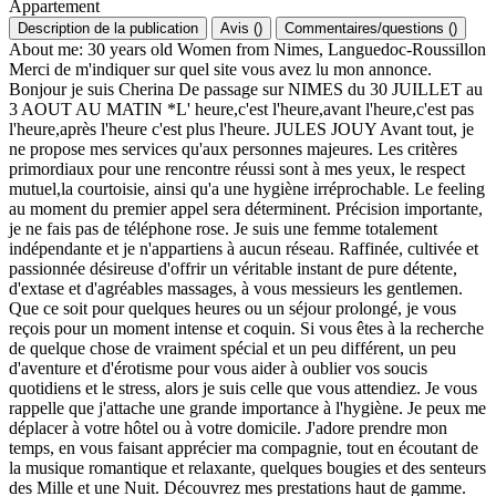
Appartement
Description de la publication
Avis
(
)
Commentaires/questions
(
)
About me: 30 years old Women from Nimes, Languedoc-Roussillon
Merci de m'indiquer sur quel site vous avez lu mon annonce.
Bonjour je suis Cherina De passage sur NIMES du 30 JUILLET au
3 AOUT AU MATIN *L' heure,c'est l'heure,avant l'heure,c'est pas
l'heure,après l'heure c'est plus l'heure. JULES JOUY Avant tout, je
ne propose mes services qu'aux personnes majeures. Les critères
primordiaux pour une rencontre réussi sont à mes yeux, le respect
mutuel,la courtoisie, ainsi qu'a une hygiène irréprochable. Le feeling
au moment du premier appel sera déterminent. Précision importante,
je ne fais pas de téléphone rose. Je suis une femme totalement
indépendante et je n'appartiens à aucun réseau. Raffinée, cultivée et
passionnée désireuse d'offrir un véritable instant de pure détente,
d'extase et d'agréables massages, à vous messieurs les gentlemen.
Que ce soit pour quelques heures ou un séjour prolongé, je vous
reçois pour un moment intense et coquin. Si vous êtes à la recherche
de quelque chose de vraiment spécial et un peu différent, un peu
d'aventure et d'érotisme pour vous aider à oublier vos soucis
quotidiens et le stress, alors je suis celle que vous attendiez. Je vous
rappelle que j'attache une grande importance à l'hygiène. Je peux me
déplacer à votre hôtel ou à votre domicile. J'adore prendre mon
temps, en vous faisant apprécier ma compagnie, tout en écoutant de
la musique romantique et relaxante, quelques bougies et des senteurs
des Mille et une Nuit. Découvrez mes prestations haut de gamme.