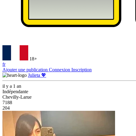
18+
fr
Ajouter une publication
Connexion
Inscription
Julieta 💖
il y a 1 an
Indépendante
Chevilly-Larue
7188
204