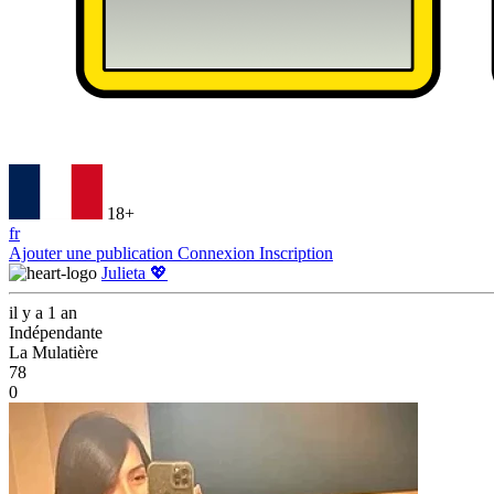
18+
fr
Ajouter une publication
Connexion
Inscription
Julieta 💖
il y a 1 an
Indépendante
La Mulatière
78
0