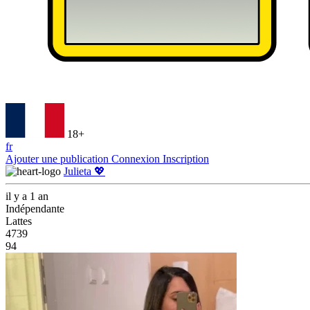
18+
fr
Ajouter une publication
Connexion
Inscription
Julieta 💖
il y a 1 an
Indépendante
Lattes
4739
94