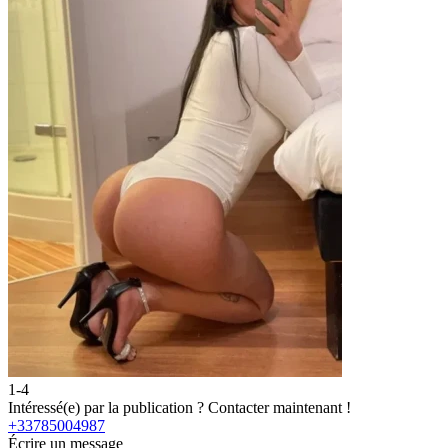
1-4
2
Intéressé(e) par la publication ?
Contacter maintenant !
I
+33785004987
Écrire un message
É