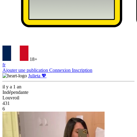
18+
fr
Ajouter une publication
Connexion
Inscription
Julieta 💖
il y a 1 an
Indépendante
Louvroil
431
6