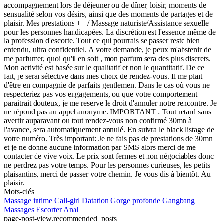
accompagnement lors de déjeuner ou de dîner, loisir, moments de
sensualité selon vos désirs, ainsi que des moments de partages et de
plaisir. Mes prestations ++ / Massage naturiste/Assistance sexuelle
pour les personnes handicapées. La discrétion est l'essence même de
la profession d'escorte. Tout ce qui pourrais se passer reste bien
entendu, ultra confidentiel. A votre demande, je peux m'abstenir de
me parfumer, quoi qu'il en soit , mon parfum sera des plus discrets.
Mon activité est basée sur le qualitatif et non le quantitatif. De ce
fait, je serai sélective dans mes choix de rendez-vous. Il me plait
d'être en compagnie de parfaits gentlemen. Dans le cas où vous ne
respecteriez pas vos engagements, ou que votre comportement
paraitrait douteux, je me reserve le droit d'annuler notre rencontre. Je
ne répond pas au appel anonyme. IMPORTANT : Tout retard sans
avertir auparavant ou tout rendez-vous non confirmé 30mn à
l'avance, sera automatiquement annulé. En suivra le black listage de
votre numéro. Très important: Je ne fais pas de prestations de 30mn
et je ne donne aucune information par SMS alors merci de me
contacter de vive voix. Le prix sont fermes et non négociables donc
ne perdrez pas votre temps. Pour les personnes curieuses, les petits
plaisantins, merci de passer votre chemin. Je vous dis à bientôt. Au
plaisir.
Mots-clés
Massage intime
Call-girl
Datation
Gorge profonde
Gangbang
Massages
Escorter
Anal
page-post-view.recommended_posts