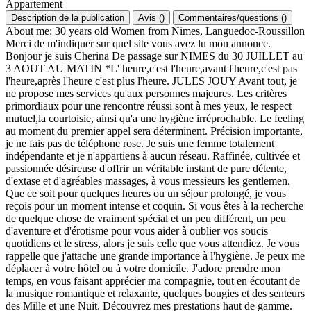
Appartement
Description de la publication
Avis
(
)
Commentaires/questions
(
)
About me: 30 years old Women from Nimes, Languedoc-Roussillon
Merci de m'indiquer sur quel site vous avez lu mon annonce.
Bonjour je suis Cherina De passage sur NIMES du 30 JUILLET au
3 AOUT AU MATIN *L' heure,c'est l'heure,avant l'heure,c'est pas
l'heure,après l'heure c'est plus l'heure. JULES JOUY Avant tout, je
ne propose mes services qu'aux personnes majeures. Les critères
primordiaux pour une rencontre réussi sont à mes yeux, le respect
mutuel,la courtoisie, ainsi qu'a une hygiène irréprochable. Le feeling
au moment du premier appel sera déterminent. Précision importante,
je ne fais pas de téléphone rose. Je suis une femme totalement
indépendante et je n'appartiens à aucun réseau. Raffinée, cultivée et
passionnée désireuse d'offrir un véritable instant de pure détente,
d'extase et d'agréables massages, à vous messieurs les gentlemen.
Que ce soit pour quelques heures ou un séjour prolongé, je vous
reçois pour un moment intense et coquin. Si vous êtes à la recherche
de quelque chose de vraiment spécial et un peu différent, un peu
d'aventure et d'érotisme pour vous aider à oublier vos soucis
quotidiens et le stress, alors je suis celle que vous attendiez. Je vous
rappelle que j'attache une grande importance à l'hygiène. Je peux me
déplacer à votre hôtel ou à votre domicile. J'adore prendre mon
temps, en vous faisant apprécier ma compagnie, tout en écoutant de
la musique romantique et relaxante, quelques bougies et des senteurs
des Mille et une Nuit. Découvrez mes prestations haut de gamme.