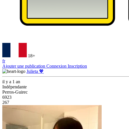
18+
fr
Ajouter une publication
Connexion
Inscription
Julieta 💖
il y a 1 an
Indépendante
Perros-Guirec
6923
267