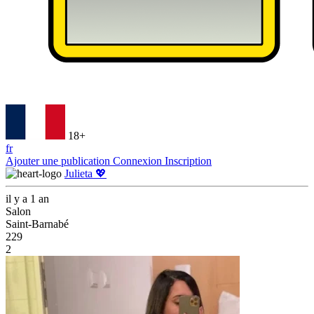
18+
fr
Ajouter une publication
Connexion
Inscription
Julieta 💖
il y a 1 an
Salon
Saint-Barnabé
229
2