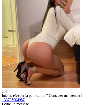
1-4
2
Intéressé(e) par la publication ?
Contacter maintenant !
I
+33785004987
Écrire un message
É