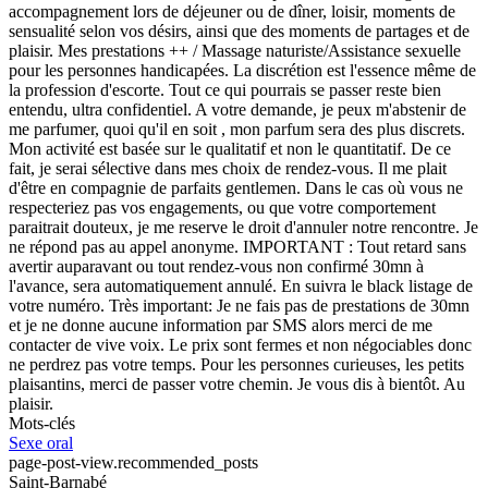
accompagnement lors de déjeuner ou de dîner, loisir, moments de
sensualité selon vos désirs, ainsi que des moments de partages et de
plaisir. Mes prestations ++ / Massage naturiste/Assistance sexuelle
pour les personnes handicapées. La discrétion est l'essence même de
la profession d'escorte. Tout ce qui pourrais se passer reste bien
entendu, ultra confidentiel. A votre demande, je peux m'abstenir de
me parfumer, quoi qu'il en soit , mon parfum sera des plus discrets.
Mon activité est basée sur le qualitatif et non le quantitatif. De ce
fait, je serai sélective dans mes choix de rendez-vous. Il me plait
d'être en compagnie de parfaits gentlemen. Dans le cas où vous ne
respecteriez pas vos engagements, ou que votre comportement
paraitrait douteux, je me reserve le droit d'annuler notre rencontre. Je
ne répond pas au appel anonyme. IMPORTANT : Tout retard sans
avertir auparavant ou tout rendez-vous non confirmé 30mn à
l'avance, sera automatiquement annulé. En suivra le black listage de
votre numéro. Très important: Je ne fais pas de prestations de 30mn
et je ne donne aucune information par SMS alors merci de me
contacter de vive voix. Le prix sont fermes et non négociables donc
ne perdrez pas votre temps. Pour les personnes curieuses, les petits
plaisantins, merci de passer votre chemin. Je vous dis à bientôt. Au
plaisir.
Mots-clés
Sexe oral
page-post-view.recommended_posts
Saint-Barnabé