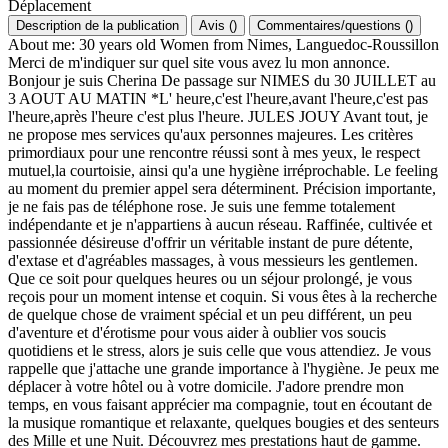
Déplacement
Description de la publication
Avis
(
)
Commentaires/questions
(
)
About me: 30 years old Women from Nimes, Languedoc-Roussillon
Merci de m'indiquer sur quel site vous avez lu mon annonce.
Bonjour je suis Cherina De passage sur NIMES du 30 JUILLET au
3 AOUT AU MATIN *L' heure,c'est l'heure,avant l'heure,c'est pas
l'heure,après l'heure c'est plus l'heure. JULES JOUY Avant tout, je
ne propose mes services qu'aux personnes majeures. Les critères
primordiaux pour une rencontre réussi sont à mes yeux, le respect
mutuel,la courtoisie, ainsi qu'a une hygiène irréprochable. Le feeling
au moment du premier appel sera déterminent. Précision importante,
je ne fais pas de téléphone rose. Je suis une femme totalement
indépendante et je n'appartiens à aucun réseau. Raffinée, cultivée et
passionnée désireuse d'offrir un véritable instant de pure détente,
d'extase et d'agréables massages, à vous messieurs les gentlemen.
Que ce soit pour quelques heures ou un séjour prolongé, je vous
reçois pour un moment intense et coquin. Si vous êtes à la recherche
de quelque chose de vraiment spécial et un peu différent, un peu
d'aventure et d'érotisme pour vous aider à oublier vos soucis
quotidiens et le stress, alors je suis celle que vous attendiez. Je vous
rappelle que j'attache une grande importance à l'hygiène. Je peux me
déplacer à votre hôtel ou à votre domicile. J'adore prendre mon
temps, en vous faisant apprécier ma compagnie, tout en écoutant de
la musique romantique et relaxante, quelques bougies et des senteurs
des Mille et une Nuit. Découvrez mes prestations haut de gamme.