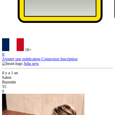
18+
fr
Ajouter une publication
Connexion
Inscription
Julia new
il y a 1 an
Salon
Barentin
55
0