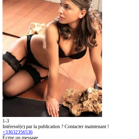
1-3
2
Intéressé(e) par la publication ?
Contacter maintenant !
I
+33632356536
Écrire un message
É