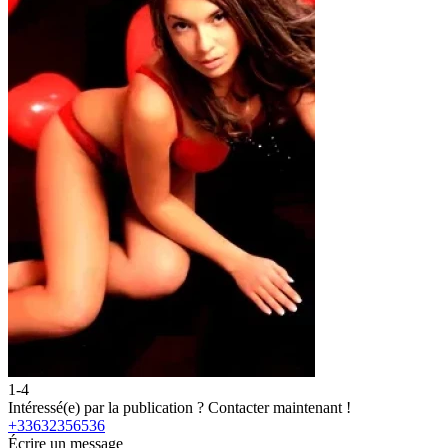
1-4
2
Intéressé(e) par la publication ?
Contacter maintenant !
I
+33632356536
Écrire un message
É