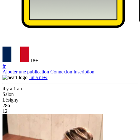
18+
fr
Ajouter une publication
Connexion
Inscription
Julia new
il y a 1 an
Salon
Lésigny
286
12