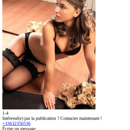
1-4
2
Intéressé(e) par la publication ?
Contacter maintenant !
I
+33632356536
Écrire un message
É