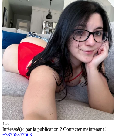
1-8
2
Intéressé(e) par la publication ?
Contacter maintenant !
I
+33756857563