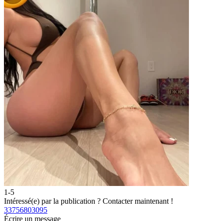
1-5
2
Intéressé(e) par la publication ?
Contacter maintenant !
I
33756803095
3
Écrire un message
É