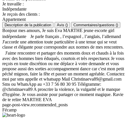
Je travaille
:
Indépendante
Je reçois des clients
:
Appartement
Description de la publication
Avis
(
)
Commentaires/questions
(
)
Bonjour mes amours, Je suis Eva MARTHE jeune escorte girl
indépendante Je parle français , l’espagnol , l’anglais, l’allemand
J'accorde une attention toute particulière à une tenue qui se veut
classe et élégante pour correspondre aux normes de mes rencontres.
J'aime rencontrer et partager des moments doux et chauds à la fois
avec des hommes bien éduqués, courtois et très respectueux Je vous
reçois en toute discrétion ou me déplace à votre demande et vous
propose aussi des sorties accompagnement dance car c'est mon petit
péché mignon, faire la fête et passer un moment agréable. Contactez
moi par sms appelle et whatsapp Mail
Christinaeva89@gmail.com
Sms ou WhatsApp au +33 7 56 80 30 95 Télégramme:
@christinaeva89 A proscrire la violence, la vulgarité et le manque
d'hygiène. Je vous assiste pour partager ce moment magique. Ravie
de te relire MARTHE EVA
page-post-view.recommended_posts
Fécamp