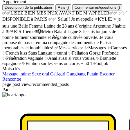
Appartement
Description de la publication
Avis
(
)
Commentaires/questions
(
)
✅✅LISEZ BIEN MES PRIX AVANT DE M’APPELER✅✅ ✅✅
DISPONIBLE à PARIS ✅✅ Salut!! Je m'appelle ⭐️KYLIE ⭐️ je
suis une Belle Femme Latine de 28 ans d’origine Argentine J'habite
à ‼️PARIS 15eme‼️Ⓜ️Metro Balard Ligne 8 Je suis toujours de
bonne humeur souriante et élégante cultivée ouverte. Je vous
propose de passer en ma compagnie des moments de Plaisir
mémorables et inoubliables! ✅Mes services: ✨Massages ✨Caressés
✨French kiss Sans Langue ✨cunni ✨Fellation Gorge Profonde
✨Pénétration vaginale ✨Anal aussi si vous voulez ✨Branlette
espagnole ✨Finition sur les seins ou corps + 50 ✨Footjob
Mots-clés
Massage intime
Sexe oral
Call-girl
Gangbang
Putain
Escorter
Rencontre
page-post-view.recommended_posts
Paris