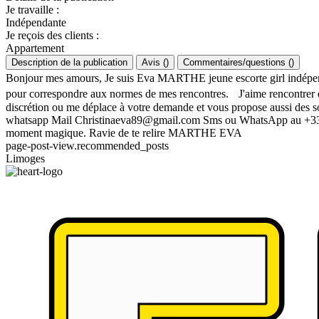
Je travaille
:
Indépendante
Je reçois des clients
:
Appartement
Description de la publication
Avis
(
)
Commentaires/questions
(
)
Bonjour mes amours, Je suis Eva MARTHE jeune escorte girl indépendant
pour correspondre aux normes de mes rencontres. J'aime rencontrer et
discrétion ou me déplace à votre demande et vous propose aussi des s
whatsapp Mail
Christinaeva89@gmail.com
Sms ou WhatsApp au +33 7 
moment magique. Ravie de te relire MARTHE EVA
page-post-view.recommended_posts
Limoges