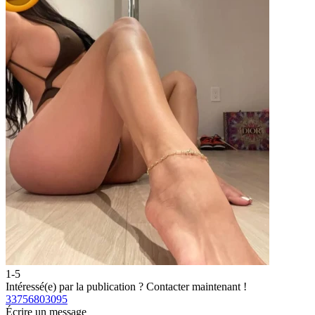
1-5
Intéressé(e) par la publication ?
Contacter maintenant !
33756803095
Écrire un message