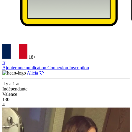
18+
fr
Ajouter une publication
Connexion
Inscription
Alicia 💘
il y a 1 an
Indépendante
Valence
130
4