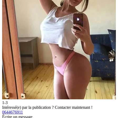
1-3
2
Intéressé(e) par la publication ?
Contacter maintenant !
I
0644676911
0
Écrire un message
É