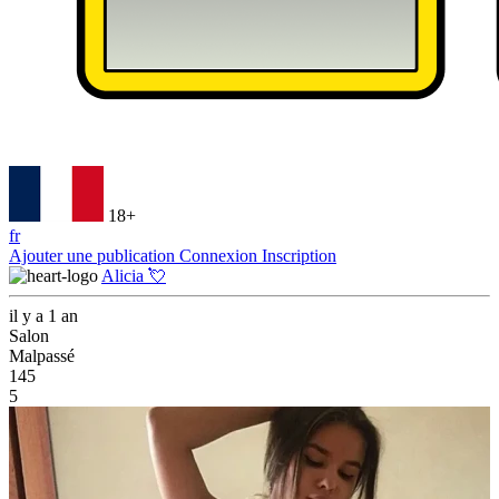
18+
fr
Ajouter une publication
Connexion
Inscription
Alicia 💘
il y a 1 an
Salon
Malpassé
145
5