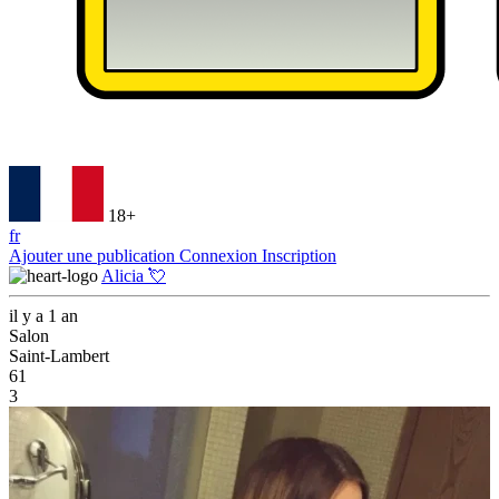
18+
fr
Ajouter une publication
Connexion
Inscription
Alicia 💘
il y a 1 an
Salon
Saint-Lambert
61
3