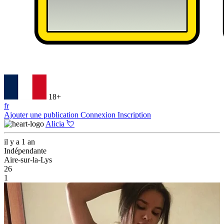
18+
fr
Ajouter une publication
Connexion
Inscription
Alicia 💘
il y a 1 an
Indépendante
Aire-sur-la-Lys
26
1