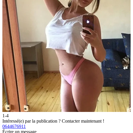
1-4
2
Intéressé(e) par la publication ?
Contacter maintenant !
I
0644676911
0
Écrire un message
É