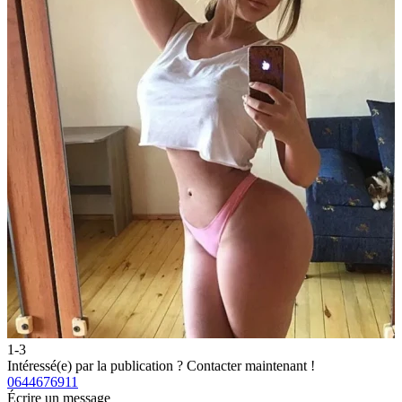
1-3
2
Intéressé(e) par la publication ?
Contacter maintenant !
I
0644676911
0
Écrire un message
É