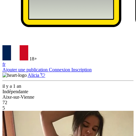
18+
fr
Ajouter une publication
Connexion
Inscription
Alicia 💘
il y a 1 an
Indépendante
Aixe-sur-Vienne
72
5