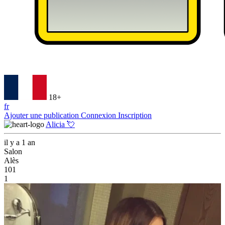
18+
fr
Ajouter une publication
Connexion
Inscription
Alicia 💘
il y a 1 an
Salon
Alès
101
1