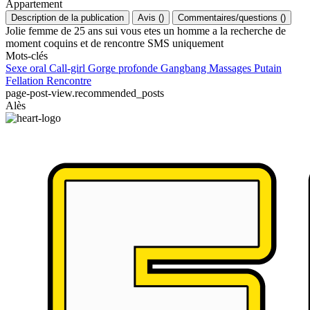
Appartement
Description de la publication
Avis
(
)
Commentaires/questions
(
)
Jolie femme de 25 ans sui vous etes un homme a la recherche de
moment coquins et de rencontre SMS uniquement
Mots-clés
Sexe oral
Call-girl
Gorge profonde
Gangbang
Massages
Putain
Fellation
Rencontre
page-post-view.recommended_posts
Alès