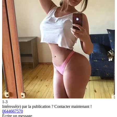
1-3
2
Intéressé(e) par la publication ?
Contacter maintenant !
I
0644667570
0
Écrire un message
É