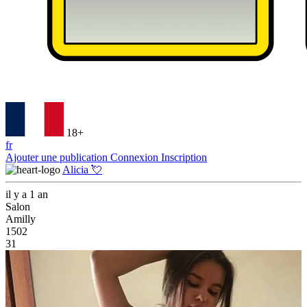
18+
fr
Ajouter une publication
Connexion
Inscription
Alicia 💘
il y a 1 an
Salon
Amilly
1502
31