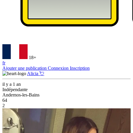
18+
fr
Ajouter une publication
Connexion
Inscription
Alicia 💘
il y a 1 an
Indépendante
Andernos-les-Bains
64
2