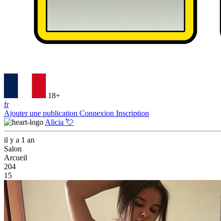
18+
fr
Ajouter une publication
Connexion
Inscription
Alicia 💘
il y a 1 an
Salon
Arcueil
204
15