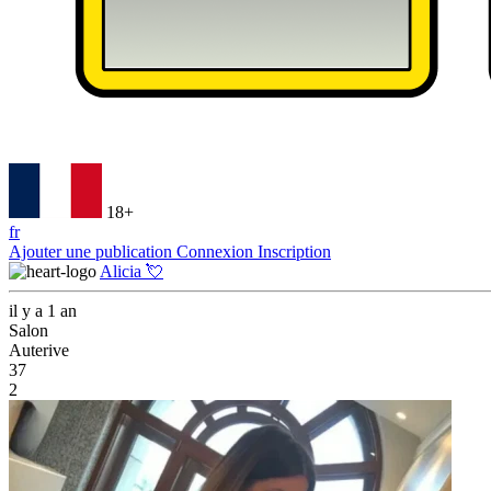
18+
fr
Ajouter une publication
Connexion
Inscription
Alicia 💘
il y a 1 an
Salon
Auterive
37
2