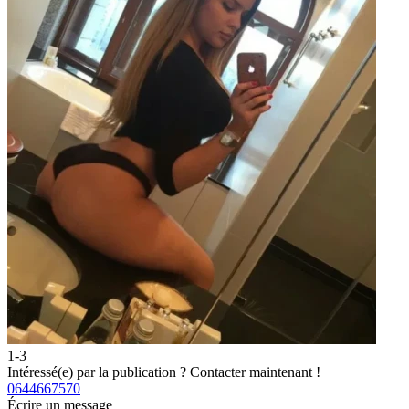
1-3
Intéressé(e) par la publication ?
Contacter maintenant !
0644667570
Écrire un message