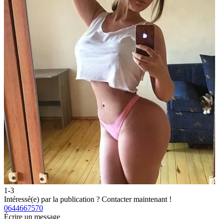
1-3
2
Intéressé(e) par la publication ?
Contacter maintenant !
I
0644667570
0
Écrire un message
É