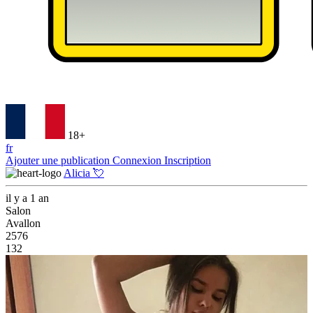
18+
fr
Ajouter une publication
Connexion
Inscription
Alicia 💘
il y a 1 an
Salon
Avallon
2576
132