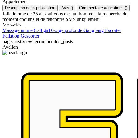
Appartement
Description de la publication
Avis
(
)
Commentaires/questions
(
)
Jolie femme de 25 ans sui vous etes un homme a la recherche de
moment coquins et de rencontre SMS uniquement
Mots-clés
Massage intime
Call-girl
Gorge profonde
Gangbang
Escorter
Fellation
Gescorter
page-post-view.recommended_posts
Avallon