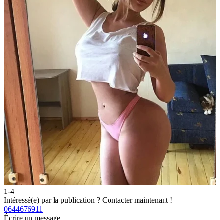
1-4
2
Intéressé(e) par la publication ?
Contacter maintenant !
I
0644676911
0
Écrire un message
É