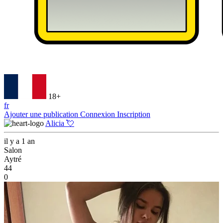
18+
fr
Ajouter une publication
Connexion
Inscription
Alicia 💘
il y a 1 an
Salon
Aytré
44
0