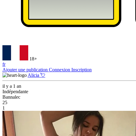
18+
fr
Ajouter une publication
Connexion
Inscription
Alicia 💘
il y a 1 an
Indépendante
Bannalec
25
1