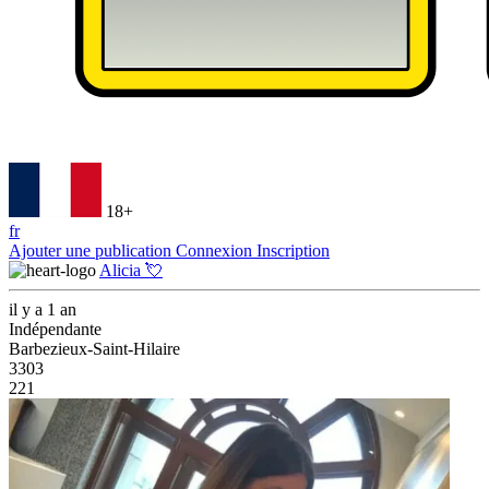
18+
fr
Ajouter une publication
Connexion
Inscription
Alicia 💘
il y a 1 an
Indépendante
Barbezieux-Saint-Hilaire
3303
221