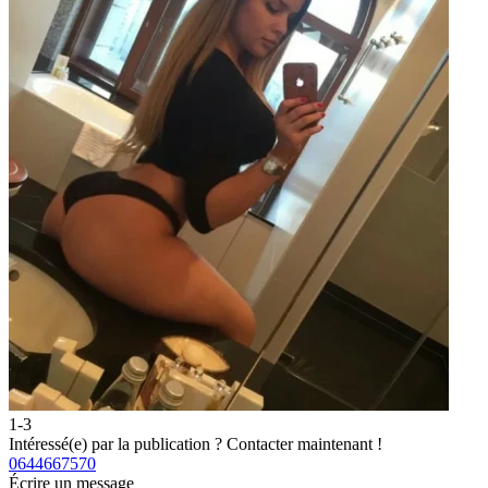
1-3
2
Intéressé(e) par la publication ?
Contacter maintenant !
I
0644667570
0
Écrire un message
É